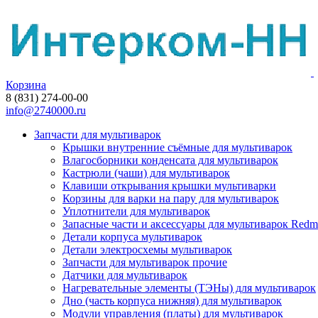
Корзина
8 (831) 274-00-00
info@2740000.ru
Запчасти для мультиварок
Крышки внутренние съёмные для мультиварок
Влагосборники конденсата для мультиварок
Кастрюли (чаши) для мультиварок
Клавиши открывания крышки мультиварки
Корзины для варки на пару для мультиварок
Уплотнители для мультиварок
Запасные части и аксессуары для мультиварок Red
Детали корпуса мультиварок
Детали электросхемы мультиварок
Запчасти для мультиварок прочие
Датчики для мультиварок
Нагревательные элементы (ТЭНы) для мультиварок
Дно (часть корпуса нижняя) для мультиварок
Модули управления (платы) для мультиварок