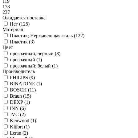
119
178
237
Ожидается поставка
Нет (
125
)
Материал
Пластик; Нержавеющая сталь (
122
)
Пластик (
3
)
Цвет
прозрачный; черный (
8
)
прозрачный (
1
)
прозрачный; белый (
1
)
Производитель
PHILIPS (
9
)
BINATONE (
1
)
BOSCH (
11
)
Braun (
15
)
DEXP (
1
)
INN (
6
)
JVC (
2
)
Kenwood (
1
)
Kitfort (
1
)
Leran (
2
)