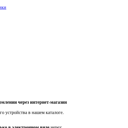
ники
млении через интернет-магазин
го устройства в нашем каталоге.
ько в электронном виде
через: