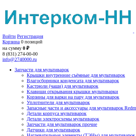
Войти
Регистрация
Корзина
0 позиций
на сумму
0 ₽
8 (831) 274-00-00
info@2740000.ru
Запчасти для мультиварок
Крышки внутренние съёмные для мультиварок
Влагосборники конденсата для мультиварок
Кастрюли (чаши) для мультиварок
Клавиши открывания крышки мультиварки
Корзины для варки на пару для мультиварок
Уплотнители для мультиварок
Запасные части и аксессуары для мультиварок Red
Детали корпуса мультиварок
Детали электросхемы мультиварок
Запчасти для мультиварок прочие
Датчики для мультиварок
Нагревательные элементы (ТЭНы) для мультиварок