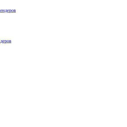
лендеров
деров