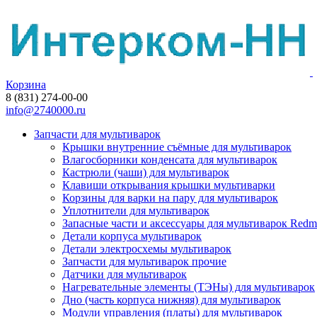
Корзина
8 (831) 274-00-00
info@2740000.ru
Запчасти для мультиварок
Крышки внутренние съёмные для мультиварок
Влагосборники конденсата для мультиварок
Кастрюли (чаши) для мультиварок
Клавиши открывания крышки мультиварки
Корзины для варки на пару для мультиварок
Уплотнители для мультиварок
Запасные части и аксессуары для мультиварок Red
Детали корпуса мультиварок
Детали электросхемы мультиварок
Запчасти для мультиварок прочие
Датчики для мультиварок
Нагревательные элементы (ТЭНы) для мультиварок
Дно (часть корпуса нижняя) для мультиварок
Модули управления (платы) для мультиварок