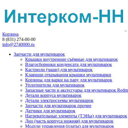
Корзина
8 (831) 274-00-00
info@2740000.ru
Запчасти для мультиварок
Крышки внутренние съёмные для мультиварок
Влагосборники конденсата для мультиварок
Кастрюли (чаши) для мультиварок
Клавиши открывания крышки мультиварки
Корзины для варки на пару для мультиварок
Уплотнители для мультиварок
Запасные части и аксессуары для мультиварок Red
Детали корпуса мультиварок
Детали электросхемы мультиварок
Запчасти для мультиварок прочие
Датчики для мультиварок
Нагревательные элементы (ТЭНы) для мультиварок
Дно (часть корпуса нижняя) для мультиварок
Модули управления (платы) для мультиварок