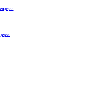
лендеров
деров