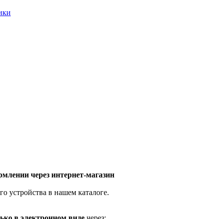
ники
млении через интернет-магазин
го устройства в нашем каталоге.
ько в электронном виде
через: