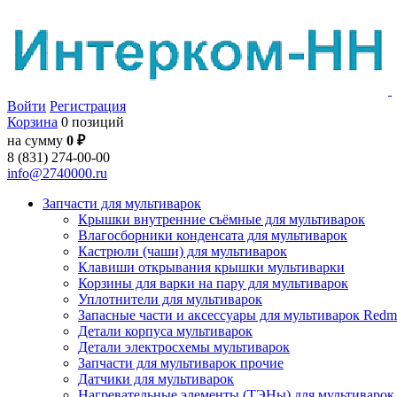
Войти
Регистрация
Корзина
0 позиций
на сумму
0 ₽
8 (831) 274-00-00
info@2740000.ru
Запчасти для мультиварок
Крышки внутренние съёмные для мультиварок
Влагосборники конденсата для мультиварок
Кастрюли (чаши) для мультиварок
Клавиши открывания крышки мультиварки
Корзины для варки на пару для мультиварок
Уплотнители для мультиварок
Запасные части и аксессуары для мультиварок Red
Детали корпуса мультиварок
Детали электросхемы мультиварок
Запчасти для мультиварок прочие
Датчики для мультиварок
Нагревательные элементы (ТЭНы) для мультиварок