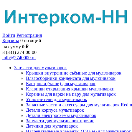
Войти
Регистрация
Корзина
0 позиций
на сумму
0 ₽
8 (831) 274-00-00
info@2740000.ru
Запчасти для мультиварок
Крышки внутренние съёмные для мультиварок
Влагосборники конденсата для мультиварок
Кастрюли (чаши) для мультиварок
Клавиши открывания крышки мультиварки
Корзины для варки на пару для мультиварок
Уплотнители для мультиварок
Запасные части и аксессуары для мультиварок Red
Детали корпуса мультиварок
Детали электросхемы мультиварок
Запчасти для мультиварок прочие
Датчики для мультиварок
Нагревательные элементы (ТЭНы) для мультиварок