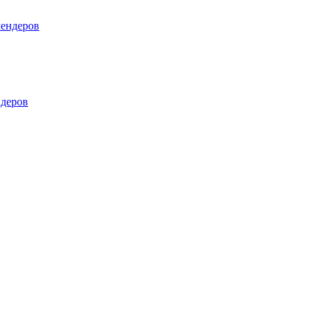
лендеров
деров