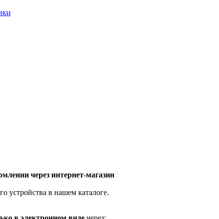
ники
млении через интернет-магазин
го устройства в нашем каталоге.
ько в электронном виде
через: