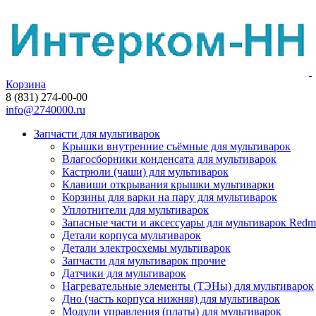
Корзина
8 (831) 274-00-00
info@2740000.ru
Запчасти для мультиварок
Крышки внутренние съёмные для мультиварок
Влагосборники конденсата для мультиварок
Кастрюли (чаши) для мультиварок
Клавиши открывания крышки мультиварки
Корзины для варки на пару для мультиварок
Уплотнители для мультиварок
Запасные части и аксессуары для мультиварок Red
Детали корпуса мультиварок
Детали электросхемы мультиварок
Запчасти для мультиварок прочие
Датчики для мультиварок
Нагревательные элементы (ТЭНы) для мультиварок
Дно (часть корпуса нижняя) для мультиварок
Модули управления (платы) для мультиварок