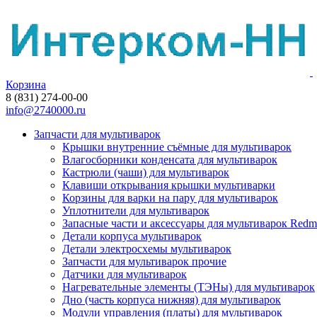
Корзина
8 (831) 274-00-00
info@2740000.ru
Запчасти для мультиварок
Крышки внутренние съёмные для мультиварок
Влагосборники конденсата для мультиварок
Кастрюли (чаши) для мультиварок
Клавиши открывания крышки мультиварки
Корзины для варки на пару для мультиварок
Уплотнители для мультиварок
Запасные части и аксессуары для мультиварок Red
Детали корпуса мультиварок
Детали электросхемы мультиварок
Запчасти для мультиварок прочие
Датчики для мультиварок
Нагревательные элементы (ТЭНы) для мультиварок
Дно (часть корпуса нижняя) для мультиварок
Модули управления (платы) для мультиварок