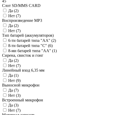
45
Слот SD/MMS CARD
Да (
2
)
Нет (
7
)
Воспроизведение MP3
Да (
2
)
Нет (
7
)
Тип батарей (аккумуляторов)
6-ти батарей типа "AA" (
2
)
8-ти батарей типа "С" (
6
)
8-ми батарей типа "АА" (
1
)
Сирена, свисток и гонг
Да (
2
)
Нет (
7
)
Линейный вход 6,35 мм
Да (
1
)
Нет (
9
)
Выносной микрофон
Да (
7
)
Нет (
3
)
Встроенный микрофон
Да (
3
)
Нет (
7
)
Материал запчасть