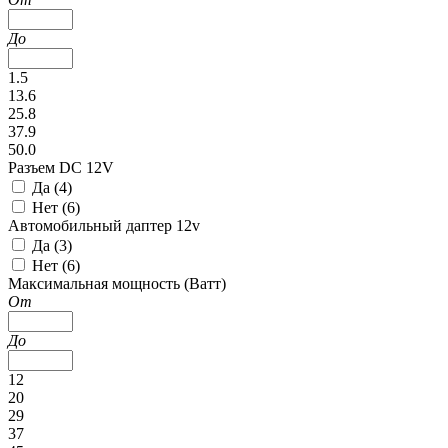
До
1.5
13.6
25.8
37.9
50.0
Разъем DC 12V
Да (
4
)
Нет (
6
)
Автомобильный даптер 12v
Да (
3
)
Нет (
6
)
Максимальная мощность (Ватт)
От
До
12
20
29
37