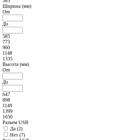
585
Ширина (мм)
От
До
585
773
960
1148
1335
Высота (мм)
От
До
647
898
1149
1399
1650
Разъем USB
Да (
2
)
Нет (
7
)