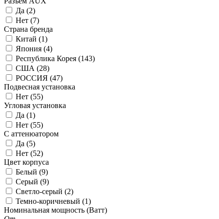
Разъем AUX
Да (
2
)
Нет (
7
)
Страна бренда
Китай (
1
)
Япония (
4
)
Республика Корея (
143
)
США (
28
)
РОССИЯ (
47
)
Подвесная установка
Нет (
55
)
Угловая установка
Да (
1
)
Нет (
55
)
С аттенюатором
Да (
5
)
Нет (
52
)
Цвет корпуса
Белый (
9
)
Серый (
9
)
Светло-серый (
2
)
Темно-коричневый (
1
)
Номинальная мощность (Ватт)
От