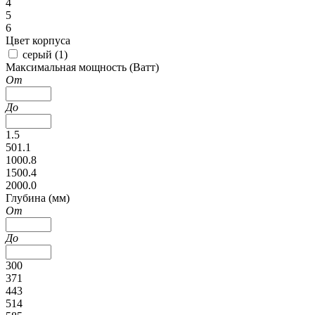
4
5
6
Цвет корпуса
серый (
1
)
Максимальная мощность (Ватт)
От
До
1.5
501.1
1000.8
1500.4
2000.0
Глубина (мм)
От
До
300
371
443
514