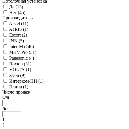
Потолочная установка
Да (
13
)
Нет (
45
)
Производитель
Arstel (
11
)
ATRIS (
1
)
Escort (
2
)
INN (
5
)
Inter-M (
146
)
MKV Pro (
31
)
Panasonic (
4
)
Roxton (
31
)
VOLTA (
1
)
Zvon (
9
)
Интерком-НН (
1
)
Элина (
1
)
Число продаж
От
До
1
2