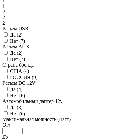
1
1
2
2
2
Разъем USB
Да (
2
)
Нет (
7
)
Разъем AUX
Да (
2
)
Нет (
7
)
Страна бренда
США (
4
)
РОССИЯ (
9
)
Разъем DC 12V
Да (
4
)
Нет (
6
)
Автомобильный даптер 12v
Да (
3
)
Нет (
6
)
Максимальная мощность (Ватт)
От
До