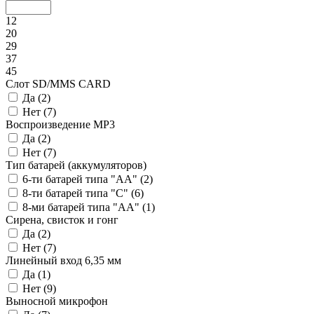
12
20
29
37
45
Слот SD/MMS CARD
Да (
2
)
Нет (
7
)
Воспроизведение MP3
Да (
2
)
Нет (
7
)
Тип батарей (аккумуляторов)
6-ти батарей типа "AA" (
2
)
8-ти батарей типа "С" (
6
)
8-ми батарей типа "АА" (
1
)
Сирена, свисток и гонг
Да (
2
)
Нет (
7
)
Линейный вход 6,35 мм
Да (
1
)
Нет (
9
)
Выносной микрофон