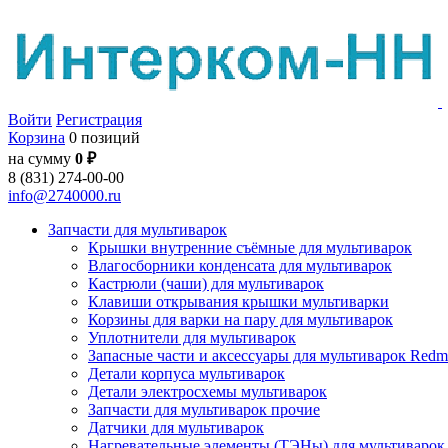
Войти
Регистрация
Корзина
0 позиций
на сумму
0 ₽
8 (831) 274-00-00
info@2740000.ru
Запчасти для мультиварок
Крышки внутренние съёмные для мультиварок
Влагосборники конденсата для мультиварок
Кастрюли (чаши) для мультиварок
Клавиши открывания крышки мультиварки
Корзины для варки на пару для мультиварок
Уплотнители для мультиварок
Запасные части и аксессуары для мультиварок Red
Детали корпуса мультиварок
Детали электросхемы мультиварок
Запчасти для мультиварок прочие
Датчики для мультиварок
Нагревательные элементы (ТЭНы) для мультиварок