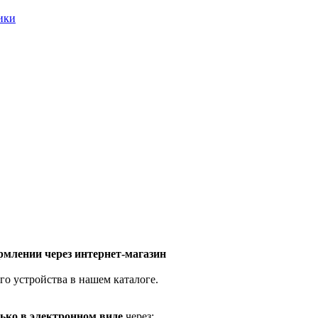
ники
млении через интернет-магазин
го устройства в нашем каталоге.
ько в электронном виде
через: