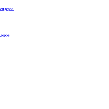
лендеров
деров