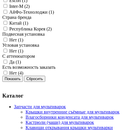
Escort (
1
)
Inter-M (
2
)
АйФо-Технолоджи (
1
)
Страна бренда
Китай (
1
)
Республика Корея (
2
)
Подвесная установка
Нет (
1
)
Угловая установка
Нет (
1
)
С аттенюатором
Да (
1
)
Есть возможность заказать
Нет (
4
)
Каталог
Запчасти для мультиварок
Крышки внутренние съёмные для мультиварок
Влагосборники конденсата для мультиварок
Кастрюли (чаши) для мультиварок
Клавиши открывания крышки мультиварки