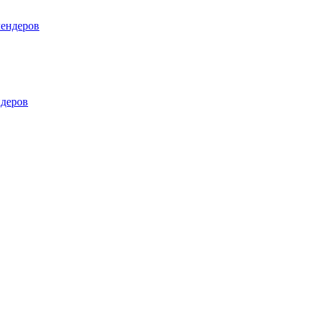
лендеров
деров