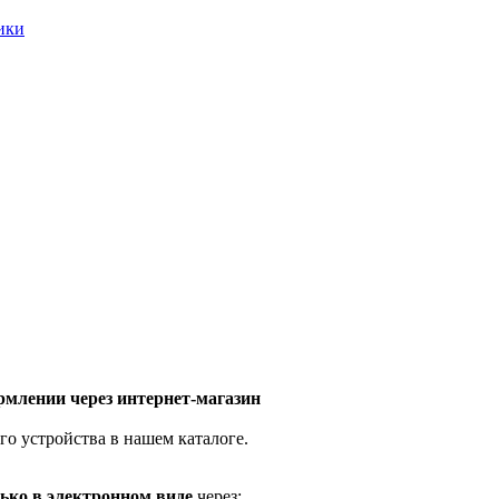
ники
млении через интернет-магазин
го устройства в нашем каталоге.
ько в электронном виде
через: