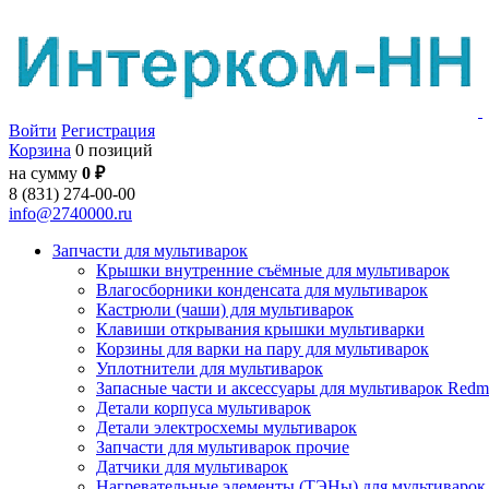
Войти
Регистрация
Корзина
0 позиций
на сумму
0 ₽
8 (831) 274-00-00
info@2740000.ru
Запчасти для мультиварок
Крышки внутренние съёмные для мультиварок
Влагосборники конденсата для мультиварок
Кастрюли (чаши) для мультиварок
Клавиши открывания крышки мультиварки
Корзины для варки на пару для мультиварок
Уплотнители для мультиварок
Запасные части и аксессуары для мультиварок Red
Детали корпуса мультиварок
Детали электросхемы мультиварок
Запчасти для мультиварок прочие
Датчики для мультиварок
Нагревательные элементы (ТЭНы) для мультиварок