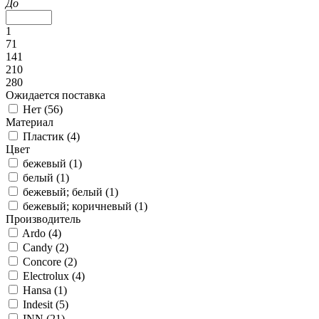
До
1
71
141
210
280
Ожидается поставка
Нет (
56
)
Материал
Пластик (
4
)
Цвет
бежевый (
1
)
белый (
1
)
бежевый; белый (
1
)
бежевый; коричневый (
1
)
Производитель
Ardo (
4
)
Candy (
2
)
Concore (
2
)
Electrolux (
4
)
Hansa (
1
)
Indesit (
5
)
INN (
21
)