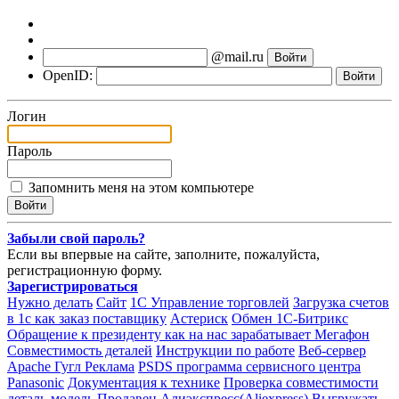
@mail.ru
OpenID:
Логин
Пароль
Запомнить меня на этом компьютере
Забыли свой пароль?
Если вы впервые на сайте, заполните, пожалуйста,
регистрационную форму.
Зарегистрироваться
Нужно делать
Сайт
1С Управление торговлей
Загрузка счетов
в 1с как заказ поставщику
Астериск
Обмен 1С-Битрикс
Обращение к президенту как на нас зарабатывает Мегафон
Совместимость деталей
Инструкции по работе
Веб-сервер
Apache
Гугл Реклама
PSDS программа сервисного центра
Panasonic
Документация к технике
Проверка совместимости
деталь-модель
Продавец Алиэкспресс(Aliexpress)
Выгружать