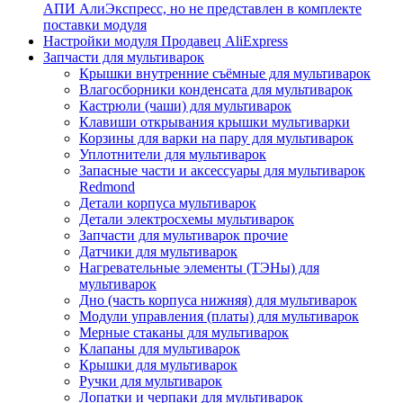
АПИ АлиЭкспресс, но не представлен в комплекте
поставки модуля
Настройки модуля Продавец AliExpress
Запчасти для мультиварок
Крышки внутренние съёмные для мультиварок
Влагосборники конденсата для мультиварок
Кастрюли (чаши) для мультиварок
Клавиши открывания крышки мультиварки
Корзины для варки на пару для мультиварок
Уплотнители для мультиварок
Запасные части и аксессуары для мультиварок
Redmond
Детали корпуса мультиварок
Детали электросхемы мультиварок
Запчасти для мультиварок прочие
Датчики для мультиварок
Нагревательные элементы (ТЭНы) для
мультиварок
Дно (часть корпуса нижняя) для мультиварок
Модули управления (платы) для мультиварок
Мерные стаканы для мультиварок
Клапаны для мультиварок
Крышки для мультиварок
Ручки для мультиварок
Лопатки и черпаки для мультиварок