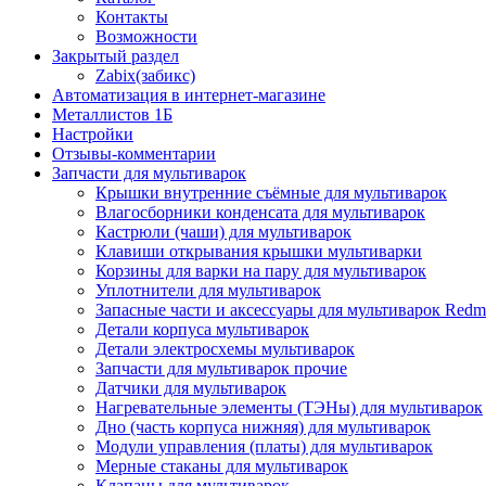
Контакты
Возможности
Закрытый раздел
Zabix(забикс)
Автоматизация в интернет-магазине
Металлистов 1Б
Настройки
Отзывы-комментарии
Запчасти для мультиварок
Крышки внутренние съёмные для мультиварок
Влагосборники конденсата для мультиварок
Кастрюли (чаши) для мультиварок
Клавиши открывания крышки мультиварки
Корзины для варки на пару для мультиварок
Уплотнители для мультиварок
Запасные части и аксессуары для мультиварок Red
Детали корпуса мультиварок
Детали электросхемы мультиварок
Запчасти для мультиварок прочие
Датчики для мультиварок
Нагревательные элементы (ТЭНы) для мультиварок
Дно (часть корпуса нижняя) для мультиварок
Модули управления (платы) для мультиварок
Мерные стаканы для мультиварок
Клапаны для мультиварок