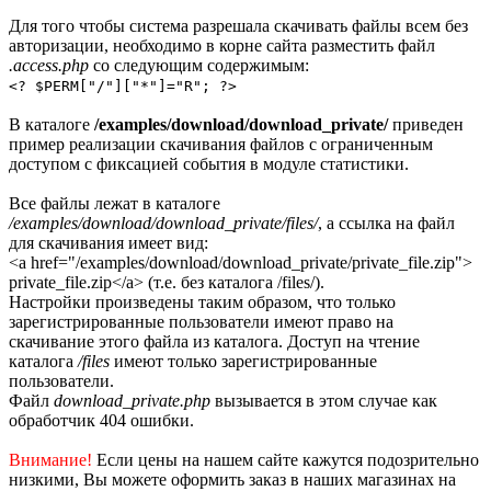
Для того чтобы система разрешала скачивать файлы всем без
авторизации, необходимо в корне сайта разместить файл
.access.php
со следующим содержимым:
<? $PERM["/"]["*"]="R"; ?>
В каталоге
/examples/download/download_private/
приведен
пример реализации скачивания файлов с ограниченным
доступом с фиксацией события в модуле статистики.
Все файлы лежат в каталоге
/examples/download/download_private/files/
, а ссылка на файл
для скачивания имеет вид:
<a href="/examples/download/download_private/private_file.zip">
private_file.zip</a> (т.е. без каталога /files/).
Настройки произведены таким образом, что только
зарегистрированные пользователи имеют право на
скачивание этого файла из каталога. Доступ на чтение
каталога
/files
имеют только зарегистрированные
пользователи.
Файл
download_private.php
вызывается в этом случае как
обработчик 404 ошибки.
Внимание!
Если цены на нашем сайте кажутся подозрительно
низкими, Вы можете оформить заказ в наших магазинах на