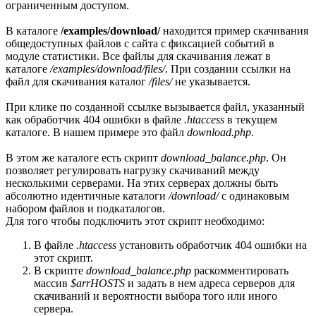
ограниченным доступом.
В каталоге
/examples/download/
находится пример скачивания
общедоступных файлов с сайта с фиксацией событий в
модуле статистики. Все файлы для скачивания лежат в
каталоге
/examples/download/files/
. При создании ссылки на
файл для скачивания каталог
/files/
не указывается.
При клике по созданной ссылке вызывается файл, указанный
как обработчик 404 ошибки в файле
.htaccess
в текущем
каталоге. В нашем примере это файл
download.php
.
В этом же каталоге есть скрипт
download_balance.php
. Он
позволяет регулировать нагрузку скачиваний между
несколькими серверами. На этих серверах должны быть
абсолютно идентичные каталоги
/download/
с одинаковым
набором файлов и подкаталогов.
Для того чтобы подключить этот скрипт необходимо:
В файле
.htaccess
установить обработчик 404 ошибки на
этот скрипт.
В скрипте
download_balance.php
раскомментировать
массив
$arrHOSTS
и задать в нем адреса серверов для
скачиваний и вероятности выбора того или иного
сервера.