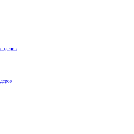
лендеров
деров