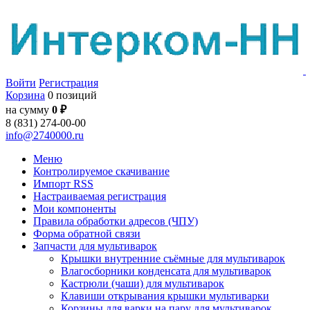
Войти
Регистрация
Корзина
0 позиций
на сумму
0 ₽
8 (831) 274-00-00
info@2740000.ru
Меню
Контролируемое скачивание
Импорт RSS
Настраиваемая регистрация
Мои компоненты
Правила обработки адресов (ЧПУ)
Форма обратной связи
Запчасти для мультиварок
Крышки внутренние съёмные для мультиварок
Влагосборники конденсата для мультиварок
Кастрюли (чаши) для мультиварок
Клавиши открывания крышки мультиварки
Корзины для варки на пару для мультиварок