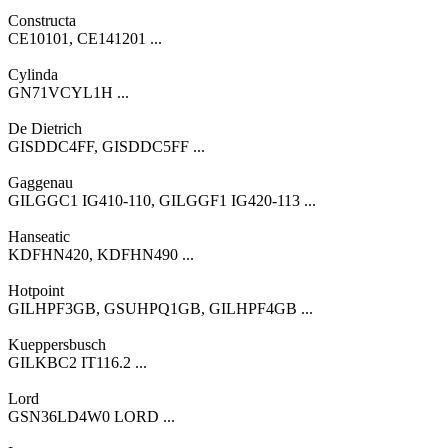
Constructa
CE10101, CE141201 ...
Cylinda
GN71VCYL1H ...
De Dietrich
GISDDC4FF, GISDDC5FF ...
Gaggenau
GILGGC1 IG410-110, GILGGF1 IG420-113 ...
Hanseatic
KDFHN420, KDFHN490 ...
Hotpoint
GILHPF3GB, GSUHPQ1GB, GILHPF4GB ...
Kueppersbusch
GILKBC2 IT116.2 ...
Lord
GSN36LD4W0 LORD ...