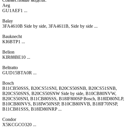
Совместимые модели:
Aeg
GU1AEF1 ...
Balay
3FA4610B Side by side, 3FA4611B, Side by side ...
Bauknecht
KI6BTP1 ...
Belion
KIR88BE10 ...
Beltratto
GUD15BTA0R ...
Bosch
B11CB50SSS, B20CS51SNI, B20CS50SNB, B20CS51SNB,
B20CS50SNS, B20CS50SNW Side by side, B10CB80NVW,
B20CS50SNI, B11CB80SSS, B18IF800SP Bosch, B18ID80NLP,
B10CB80NVS, B18IW50NSP, B10CB80NVB, B18IF70NSP,
B11CB81SSS, B18ID80NRP ...
Condor
X5KCGCO320 ...