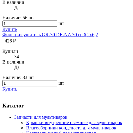
В наличии
Да
Наличие:
56 шт
шт
Купить
Фильтр-осушитель GR-30 DE-NA 30 гр 6,2х6,2
426 ₽
Купили
34
В наличии
Да
Наличие:
33 шт
шт
Купить
Каталог
Запчасти для мультиварок
Крышки внутренние съёмные для мультиварок
Влагосборники конденсата для мультиварок