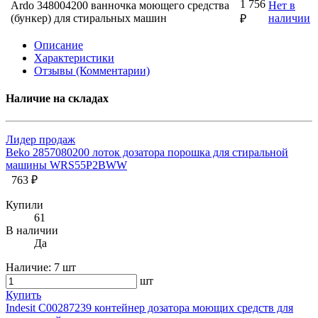
1 756
Ardo 348004200 ванночка моющего средства
Нет в
(бункер) для стиральных машин
наличии
₽
Описание
Характеристики
Отзывы (Комментарии)
Наличие на складах
Лидер продаж
Beko 2857080200 лоток дозатора порошка для стиральной
машины WRS55P2BWW
763 ₽
Купили
61
В наличии
Да
Наличие:
7 шт
шт
Купить
Indesit C00287239 контейнер дозатора моющих средств для