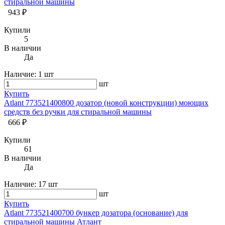
стиральной машины
943 ₽
Купили
5
В наличии
Да
Наличие:
1 шт
шт
Купить
Atlant 773521400800 дозатор (новой конструкции) моющих
средств без ручки для стиральной машины
666 ₽
Купили
61
В наличии
Да
Наличие:
17 шт
шт
Купить
Atlant 773521400700 бункер дозатора (основание) для
стиральной машины Атлант