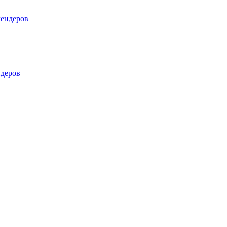
лендеров
деров