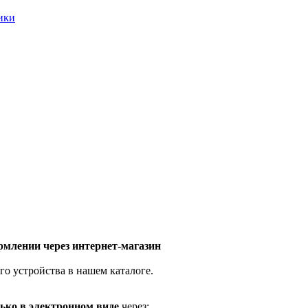
ники
млении через интернет-магазин
го устройства в нашем каталоге.
ько в электронном виде
через: