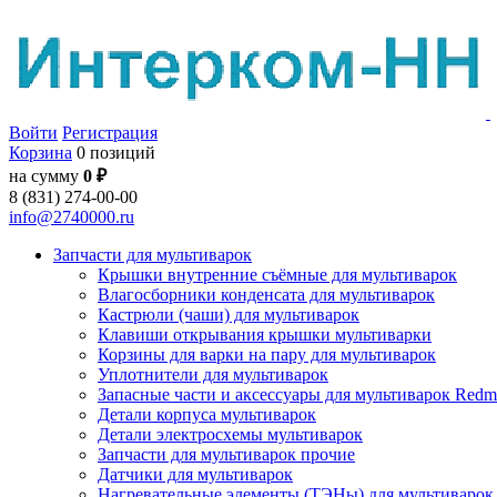
Войти
Регистрация
Корзина
0 позиций
на сумму
0 ₽
8 (831) 274-00-00
info@2740000.ru
Запчасти для мультиварок
Крышки внутренние съёмные для мультиварок
Влагосборники конденсата для мультиварок
Кастрюли (чаши) для мультиварок
Клавиши открывания крышки мультиварки
Корзины для варки на пару для мультиварок
Уплотнители для мультиварок
Запасные части и аксессуары для мультиварок Red
Детали корпуса мультиварок
Детали электросхемы мультиварок
Запчасти для мультиварок прочие
Датчики для мультиварок
Нагревательные элементы (ТЭНы) для мультиварок