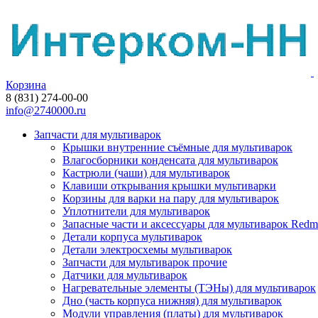
Корзина
8 (831) 274-00-00
info@2740000.ru
Запчасти для мультиварок
Крышки внутренние съёмные для мультиварок
Влагосборники конденсата для мультиварок
Кастрюли (чаши) для мультиварок
Клавиши открывания крышки мультиварки
Корзины для варки на пару для мультиварок
Уплотнители для мультиварок
Запасные части и аксессуары для мультиварок Red
Детали корпуса мультиварок
Детали электросхемы мультиварок
Запчасти для мультиварок прочие
Датчики для мультиварок
Нагревательные элементы (ТЭНы) для мультиварок
Дно (часть корпуса нижняя) для мультиварок
Модули управления (платы) для мультиварок