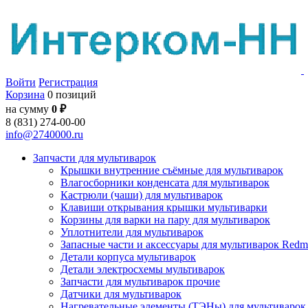
Войти
Регистрация
Корзина
0 позиций
на сумму
0 ₽
8 (831) 274-00-00
info@2740000.ru
Запчасти для мультиварок
Крышки внутренние съёмные для мультиварок
Влагосборники конденсата для мультиварок
Кастрюли (чаши) для мультиварок
Клавиши открывания крышки мультиварки
Корзины для варки на пару для мультиварок
Уплотнители для мультиварок
Запасные части и аксессуары для мультиварок Red
Детали корпуса мультиварок
Детали электросхемы мультиварок
Запчасти для мультиварок прочие
Датчики для мультиварок
Нагревательные элементы (ТЭНы) для мультиварок