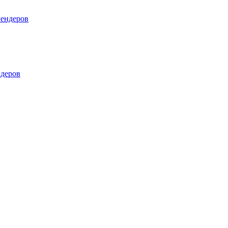
лендеров
деров