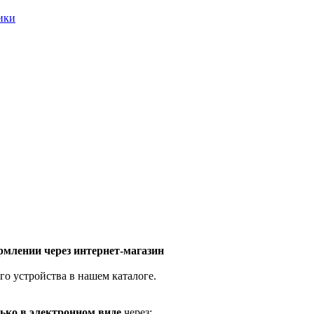
ники
млении через интернет-магазин
го устройства в нашем каталоге.
ько в электронном виде
через: