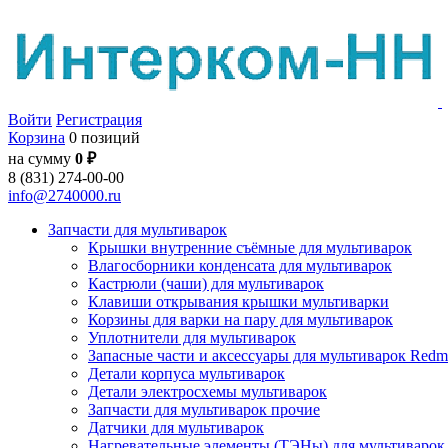
Войти
Регистрация
Корзина
0 позиций
на сумму
0 ₽
8 (831) 274-00-00
info@2740000.ru
Запчасти для мультиварок
Крышки внутренние съёмные для мультиварок
Влагосборники конденсата для мультиварок
Кастрюли (чаши) для мультиварок
Клавиши открывания крышки мультиварки
Корзины для варки на пару для мультиварок
Уплотнители для мультиварок
Запасные части и аксессуары для мультиварок Red
Детали корпуса мультиварок
Детали электросхемы мультиварок
Запчасти для мультиварок прочие
Датчики для мультиварок
Нагревательные элементы (ТЭНы) для мультиварок