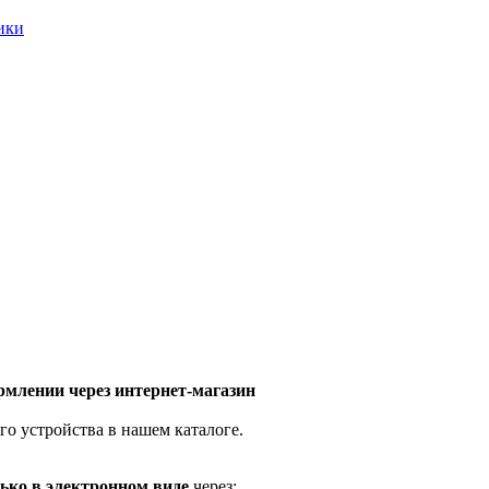
ники
млении через интернет-магазин
го устройства в нашем каталоге.
ько в электронном виде
через: