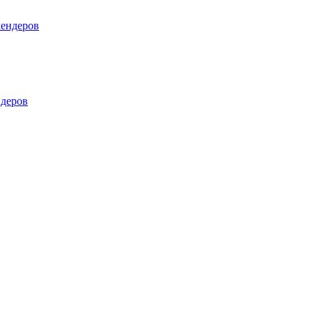
лендеров
деров