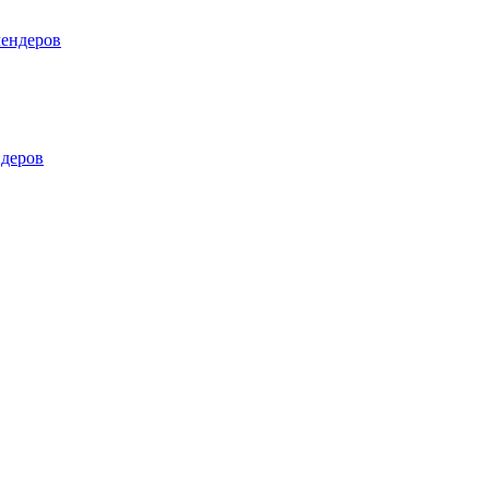
лендеров
деров