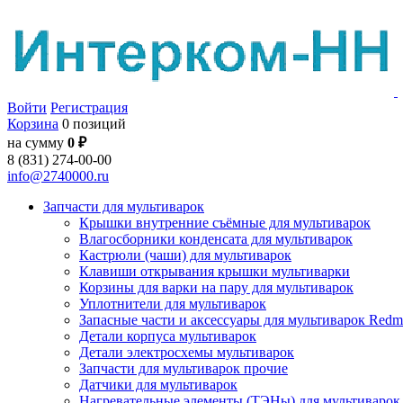
Войти
Регистрация
Корзина
0 позиций
на сумму
0 ₽
8 (831) 274-00-00
info@2740000.ru
Запчасти для мультиварок
Крышки внутренние съёмные для мультиварок
Влагосборники конденсата для мультиварок
Кастрюли (чаши) для мультиварок
Клавиши открывания крышки мультиварки
Корзины для варки на пару для мультиварок
Уплотнители для мультиварок
Запасные части и аксессуары для мультиварок Red
Детали корпуса мультиварок
Детали электросхемы мультиварок
Запчасти для мультиварок прочие
Датчики для мультиварок
Нагревательные элементы (ТЭНы) для мультиварок