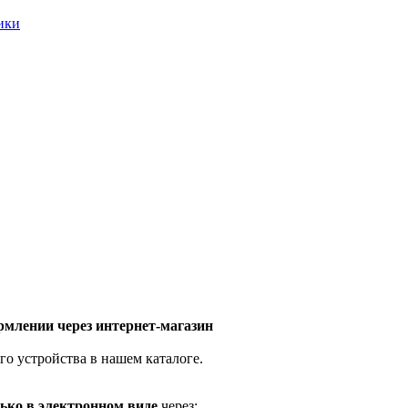
ники
млении через интернет-магазин
го устройства в нашем каталоге.
ько в электронном виде
через: