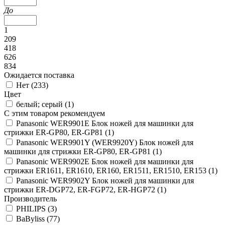
До
1
209
418
626
834
Ожидается поставка
Нет (
233
)
Цвет
белый; серый (
1
)
С этим товаром рекомендуем
Panasonic WER9901E Блок ножей для машинки для
стрижки ER-GP80, ER-GP81 (
1
)
Panasonic WER9901Y (WER9920Y) Блок ножей для
машинки для стрижки ER-GP80, ER-GP81 (
1
)
Panasonic WER9902E Блок ножей для машинки для
стрижки ER1611, ER1610, ER160, ER1511, ER1510, ER153 (
1
)
Panasonic WER9902Y Блок ножей для машинки для
стрижки ER-DGP72, ER-FGP72, ER-HGP72 (
1
)
Производитель
PHILIPS (
3
)
BaByliss (
77
)