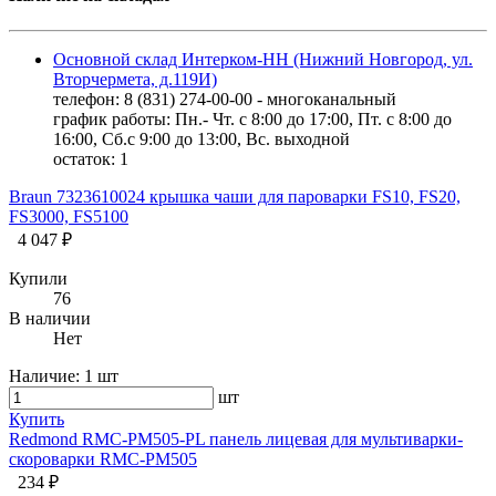
Основной склад Интерком-НН (Нижний Новгород, ул.
Вторчермета, д.119И)
телефон: 8 (831) 274-00-00 - многоканальный
график работы: Пн.- Чт. с 8:00 до 17:00, Пт. с 8:00 до
16:00, Сб.с 9:00 до 13:00, Вс. выходной
остаток:
1
Braun 7323610024 крышка чаши для пароварки FS10, FS20,
FS3000, FS5100
4 047 ₽
Купили
76
В наличии
Нет
Наличие:
1 шт
шт
Купить
Redmond RMC-PM505-PL панель лицевая для мультиварки-
скороварки RMC-PM505
234 ₽