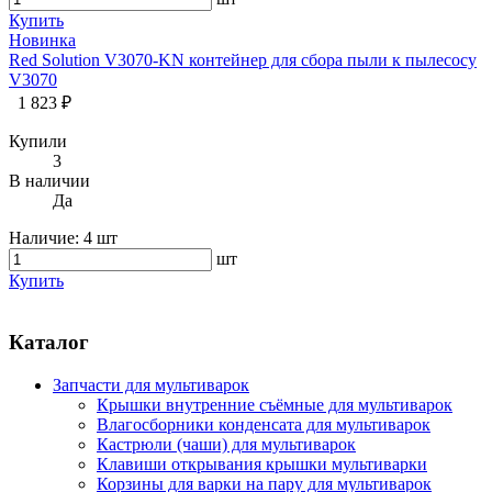
Купить
Новинка
Red Solution V3070-KN контейнер для сбора пыли к пылесосу
V3070
1 823 ₽
Купили
3
В наличии
Да
Наличие:
4 шт
шт
Купить
Каталог
Запчасти для мультиварок
Крышки внутренние съёмные для мультиварок
Влагосборники конденсата для мультиварок
Кастрюли (чаши) для мультиварок
Клавиши открывания крышки мультиварки
Корзины для варки на пару для мультиварок