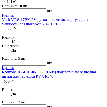
3 121 ₽
Наличие:
10 шт
шт
Купить
Vitek VT-8117BK-RV ручка включения и регулировки
мощности для пылесоса VT-8117BK
1 383 ₽
Купили
18
В наличии
Да
Наличие:
5 шт
шт
Купить
Redmond RV-UR340-PD (E00-04) подсветка светодиодная
щетки для пылесоса RV-UR340
630 ₽
В наличии
Да
Наличие:
3 шт
шт