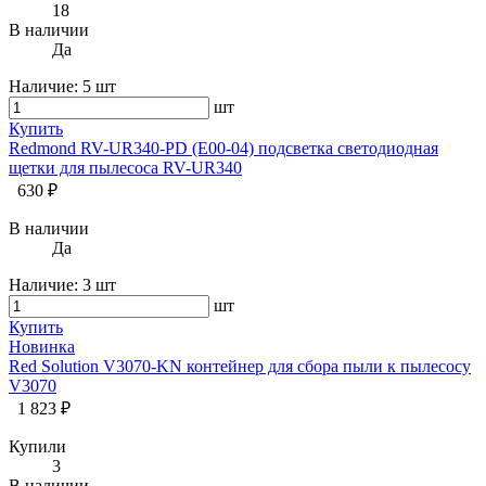
18
В наличии
Да
Наличие:
5 шт
шт
Купить
Redmond RV-UR340-PD (E00-04) подсветка светодиодная
щетки для пылесоса RV-UR340
630 ₽
В наличии
Да
Наличие:
3 шт
шт
Купить
Новинка
Red Solution V3070-KN контейнер для сбора пыли к пылесосу
V3070
1 823 ₽
Купили
3
В наличии