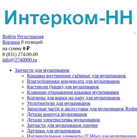
Войти
Регистрация
Корзина
0 позиций
на сумму
0 ₽
8 (831) 274-00-00
info@2740000.ru
Запчасти для мультиварок
Крышки внутренние съёмные для мультиварок
Влагосборники конденсата для мультиварок
Кастрюли (чаши) для мультиварок
Клавиши открывания крышки мультиварки
Корзины для варки на пару для мультиварок
Уплотнители для мультиварок
Запасные части и аксессуары для мультиварок Red
Детали корпуса мультиварок
Детали электросхемы мультиварок
Запчасти для мультиварок прочие
Датчики для мультиварок
Нагревательные элементы (ТЭНы) для мультиварок