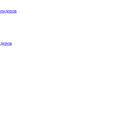
лендеров
деров