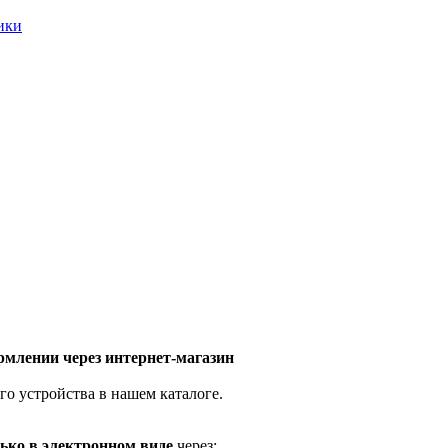
ники
млении через интернет-магазин
го устройства в нашем каталоге.
ько в электронном виде
через: