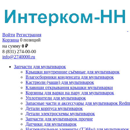
Войти
Регистрация
Корзина
0 позиций
на сумму
0 ₽
8 (831) 274-00-00
info@2740000.ru
Запчасти для мультиварок
Крышки внутренние съёмные для мультиварок
Влагосборники конденсата для мультиварок
Кастрюли (чаши) для мультиварок
Клавиши открывания крышки мультиварки
Корзины для варки на пару для мультиварок
Уплотнители для мультиварок
Запасные части и аксессуары для мультиварок Red
Детали корпуса мультиварок
Детали электросхемы мультиварок
Запчасти для мультиварок прочие
Датчики для мультиварок
Нагревательные элементы (ТЭНы) для мультиварок