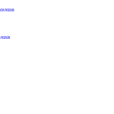
лендеров
деров