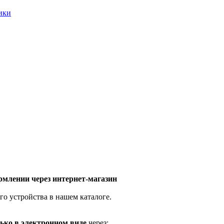
ники
млении через интернет-магазин
го устройства в нашем каталоге.
ько в электронном виде
через: