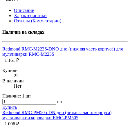
Описание
Характеристики
Отзывы (Комментарии)
Наличие на складах
Redmond RMC-M223S-DNO дно (нижняя часть корпуса) для
мультиварки RMC-M223S
1 161 ₽
Купили
22
В наличии
Нет
Наличие:
1 шт
шт
Купить
Redmond RMC-PM505-DN дно (нижняя часть корпуса)
мультиварки-скороварки RMC-PM505
1 006 ₽