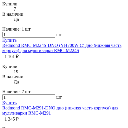
Купили
7
В наличии
Да
Наличие:
1 шт
шт
Купить
Redmond RMC-M224S-DNO (YH700W-C) дно (нижняя часть
корпуса) для мультиварки RMC-M224S
1 161 ₽
Купили
19
В наличии
Да
Наличие:
7 шт
шт
Купить
Redmond RMC-M291-DNO дно (нижняя часть корпуса) для
мультиварки RMC-M291
1 345 ₽