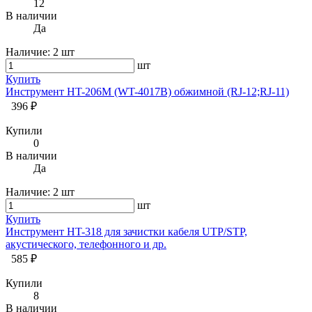
12
В наличии
Да
Наличие:
2 шт
шт
Купить
Инструмент HT-206M (WT-4017B) обжимной (RJ-12;RJ-11)
396 ₽
Купили
0
В наличии
Да
Наличие:
2 шт
шт
Купить
Инструмент HT-318 для зачистки кабеля UTP/STP,
акустического, телефонного и др.
585 ₽
Купили
8
В наличии