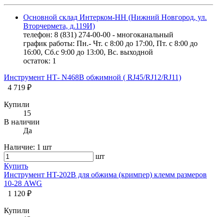
Основной склад Интерком-НН (Нижний Новгород, ул.
Вторчермета, д.119И)
телефон: 8 (831) 274-00-00 - многоканальный
график работы: Пн.- Чт. с 8:00 до 17:00, Пт. с 8:00 до
16:00, Сб.с 9:00 до 13:00, Вс. выходной
остаток:
1
Инструмент НТ- N468В обжимной ( RJ45/RJ12/RJ11)
4 719 ₽
Купили
15
В наличии
Да
Наличие:
1 шт
шт
Купить
Инструмент HT-202B для обжима (кримпер) клемм размеров
10-28 AWG
1 120 ₽
Купили