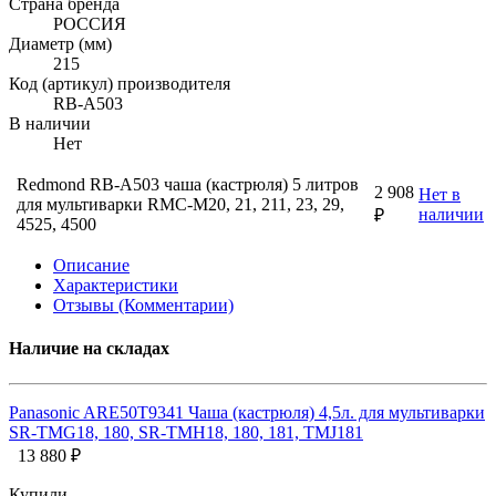
Страна бренда
РОССИЯ
Диаметр (мм)
215
Код (артикул) производителя
RB-A503
В наличии
Нет
Redmond RB-A503 чаша (кастрюля) 5 литров
2 908
Нет в
для мультиварки RMC-M20, 21, 211, 23, 29,
наличии
₽
4525, 4500
Описание
Характеристики
Отзывы (Комментарии)
Наличие на складах
Panasonic ARE50T9341 Чаша (кастрюля) 4,5л. для мультиварки
SR-TMG18, 180, SR-TMH18, 180, 181, TMJ181
13 880 ₽
Купили