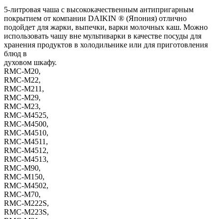
5-литровая чаша с высококачественным антипригарным
покрытием от компании DAIKIN ® (Япония) отлично
подойдет для жарки, выпечки, варки молочных каш. Можно
использовать чашу вне мультиварки в качестве посуды для
хранения продуктов в холодильнике или для приготовления
блюд в
духовом шкафу.
RMC-M20,
RMC-M22,
RMC-M211,
RMC-M29,
RMC-M23,
RMC-M4525,
RMC-M4500,
RMC-M4510,
RMC-M4511,
RMC-M4512,
RMC-M4513,
RMC-M90,
RMC-M150,
RMC-M4502,
RMC-M70,
RMC-M222S,
RMC-M223S,