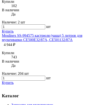
Купили
102
В наличии
Да
Наличие:
2 шт
шт
Купить
Moulinex SS-994575 кастрюля (чаша) 5 литров для
мультиварки CE500E32/87A, CE501132/87A
4 944 ₽
Купили
743
В наличии
Да
Наличие:
204 шт
шт
Купить
Каталог
Запчасти для мультиварок