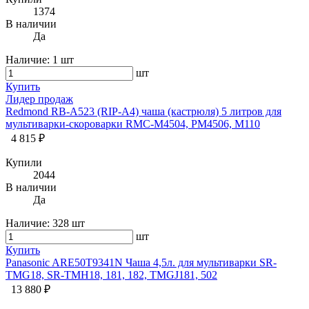
1374
В наличии
Да
Наличие:
1 шт
шт
Купить
Лидер продаж
Redmond RB-A523 (RIP-А4) чаша (кастрюля) 5 литров для
мультиварки-скороварки RMC-M4504, PM4506, M110
4 815 ₽
Купили
2044
В наличии
Да
Наличие:
328 шт
шт
Купить
Panasonic ARE50T9341N Чаша 4,5л. для мультиварки SR-
TMG18, SR-TMH18, 181, 182, TMGJ181, 502
13 880 ₽