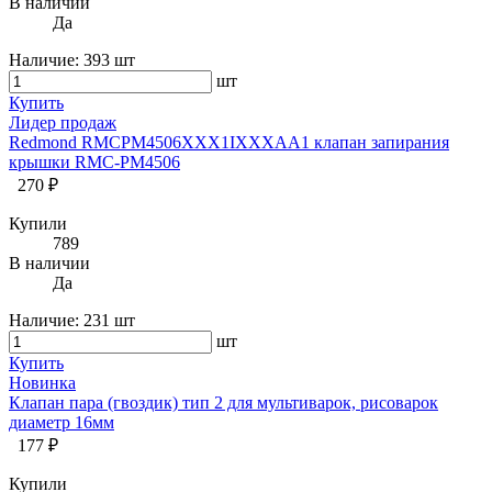
В наличии
Да
Наличие:
393 шт
шт
Купить
Лидер продаж
Redmond RMCPM4506XXX1IXXXAA1 клапан запирания
крышки RMC-PM4506
270 ₽
Купили
789
В наличии
Да
Наличие:
231 шт
шт
Купить
Новинка
Клапан пара (гвоздик) тип 2 для мультиварок, рисоварок
диаметр 16мм
177 ₽
Купили