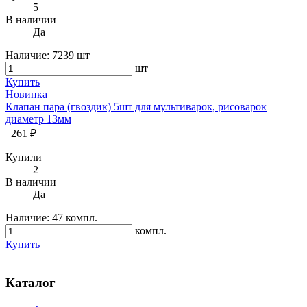
5
В наличии
Да
Наличие:
7239 шт
шт
Купить
Новинка
Клапан пара (гвоздик) 5шт для мультиварок, рисоварок
диаметр 13мм
261 ₽
Купили
2
В наличии
Да
Наличие:
47 компл.
компл.
Купить
Каталог