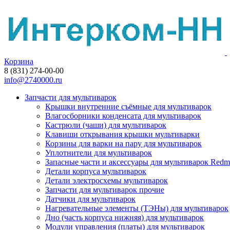
Корзина
8 (831) 274-00-00
info@2740000.ru
Запчасти для мультиварок
Крышки внутренние съёмные для мультиварок
Влагосборники конденсата для мультиварок
Кастрюли (чаши) для мультиварок
Клавиши открывания крышки мультиварки
Корзины для варки на пару для мультиварок
Уплотнители для мультиварок
Запасные части и аксессуары для мультиварок Red
Детали корпуса мультиварок
Детали электросхемы мультиварок
Запчасти для мультиварок прочие
Датчики для мультиварок
Нагревательные элементы (ТЭНы) для мультиварок
Дно (часть корпуса нижняя) для мультиварок
Модули управления (платы) для мультиварок