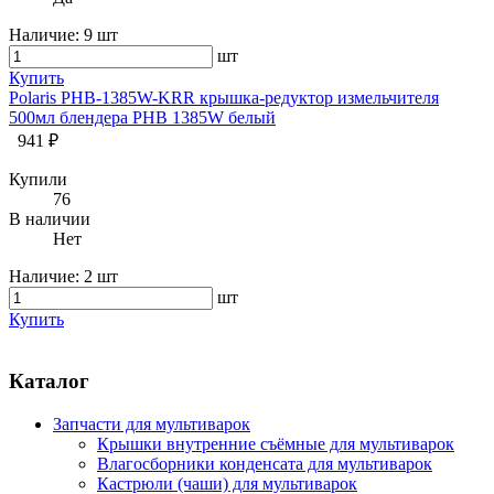
Наличие:
9 шт
шт
Купить
Polaris PHB-1385W-KRR крышка-редуктор измельчителя
500мл блендера PHB 1385W белый
941 ₽
Купили
76
В наличии
Нет
Наличие:
2 шт
шт
Купить
Каталог
Запчасти для мультиварок
Крышки внутренние съёмные для мультиварок
Влагосборники конденсата для мультиварок
Кастрюли (чаши) для мультиварок