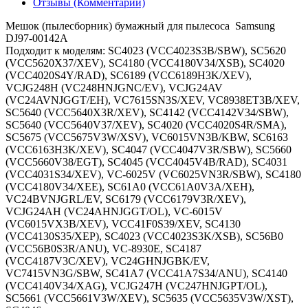
Отзывы (Комментарии)
Мешок (пылесборник) бумажный для пылесоса Samsung
DJ97-00142A
Подходит к моделям: SC4023 (VCC4023S3B/SBW), SC5620
(VCC5620X37/XEV), SC4180 (VCC4180V34/XSB), SC4020
(VCC4020S4Y/RAD), SC6189 (VCC6189H3K/XEV),
VCJG248H (VC248HNJGNC/EV), VCJG24AV
(VC24AVNJGGT/EH), VC7615SN3S/XEV, VC8938ET3B/XEV,
SC5640 (VCC5640X3R/XEV), SC4142 (VCC4142V34/SBW),
SC5640 (VCC5640V37/XEV), SC4020 (VCC4020S4R/SMA),
SC5675 (VCC5675V3W/XSV), VC6015VN3B/KBW, SC6163
(VCC6163H3K/XEV), SC4047 (VCC4047V3R/SBW), SC5660
(VCC5660V38/EGT), SC4045 (VCC4045V4B/RAD), SC4031
(VCC4031S34/XEV), VC-6025V (VC6025VN3R/SBW), SC4180
(VCC4180V34/XEE), SC61A0 (VCC61A0V3A/XEH),
VC24BVNJGRL/EV, SC6179 (VCC6179V3R/XEV),
VCJG24AH (VC24AHNJGGT/OL), VC-6015V
(VC6015VX3B/XEV), VCC41F0S39/XEV, SC4130
(VCC4130S35/XEP), SC4023 (VCC4023S3K/XSB), SC56B0
(VCC56B0S3R/ANU), VC-8930E, SC4187
(VCC4187V3C/XEV), VC24GHNJGBK/EV,
VC7415VN3G/SBW, SC41A7 (VCC41A7S34/ANU), SC4140
(VCC4140V34/XAG), VCJG247H (VC247HNJGPT/OL),
SC5661 (VCC5661V3W/XEV), SC5635 (VCC5635V3W/XST),