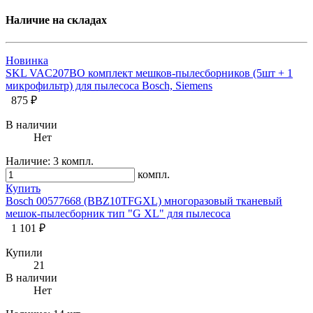
Наличие на складах
Новинка
SKL VAC207BO комплект мешков-пылесборников (5шт + 1
микрофильтр) для пылесоса Bosch, Siemens
875 ₽
В наличии
Нет
Наличие:
3 компл.
компл.
Купить
Bosch 00577668 (BBZ10TFGXL) многоразовый тканевый
мешок-пылесборник тип "G XL" для пылесоса
1 101 ₽
Купили
21
В наличии
Нет