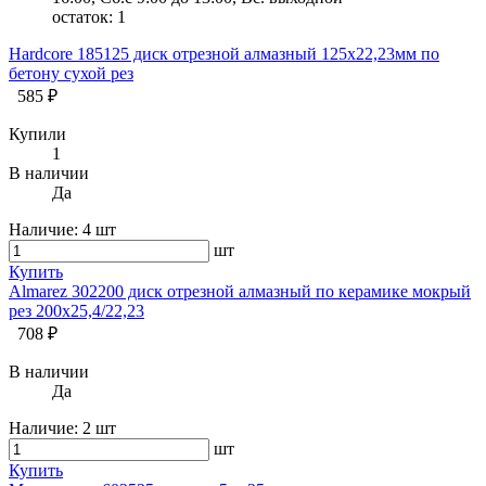
остаток:
1
Hardcore 185125 диск отрезной алмазный 125х22,23мм по
бетону сухой рез
585 ₽
Купили
1
В наличии
Да
Наличие:
4 шт
шт
Купить
Almarez 302200 диск отрезной алмазный по керамике мокрый
рез 200х25,4/22,23
708 ₽
В наличии
Да
Наличие:
2 шт
шт
Купить