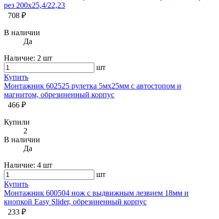
рез 200х25,4/22,23
708 ₽
В наличии
Да
Наличие:
2 шт
шт
Купить
Монтажник 602525 рулетка 5мх25мм с автостопом и
магнитом, обрезиненный корпус
466 ₽
Купили
2
В наличии
Да
Наличие:
4 шт
шт
Купить
Монтажник 600504 нож с выдвижным лезвием 18мм и
кнопкой Easy Slider, обрезиненный корпус
233 ₽