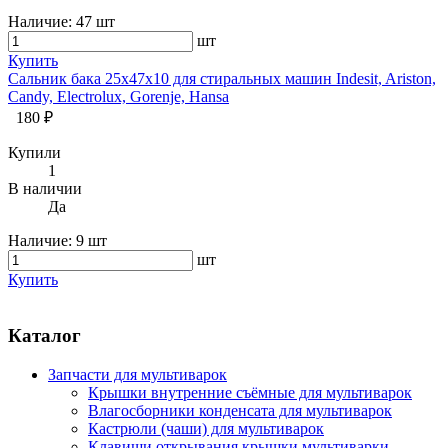
Наличие:
47 шт
шт
Купить
Сальник бака 25х47х10 для стиральных машин Indesit, Ariston,
Candy, Electrolux, Gorenje, Hansa
180 ₽
Купили
1
В наличии
Да
Наличие:
9 шт
шт
Купить
Каталог
Запчасти для мультиварок
Крышки внутренние съёмные для мультиварок
Влагосборники конденсата для мультиварок
Кастрюли (чаши) для мультиварок
Клавиши открывания крышки мультиварки