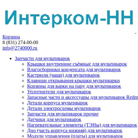
Корзина
8 (831) 274-00-00
info@2740000.ru
Запчасти для мультиварок
Крышки внутренние съёмные для мультиварок
Влагосборники конденсата для мультиварок
Кастрюли (чаши) для мультиварок
Клавиши открывания крышки мультиварки
Корзины для варки на пару для мультиварок
Уплотнители для мультиварок
Запасные части и аксессуары для мультиварок Red
Детали корпуса мультиварок
Детали электросхемы мультиварок
Запчасти для мультиварок прочие
Датчики для мультиварок
Нагревательные элементы (ТЭНы) для мультиварок
Дно (часть корпуса нижняя) для мультиварок
Модули управления (платы) для мультиварок