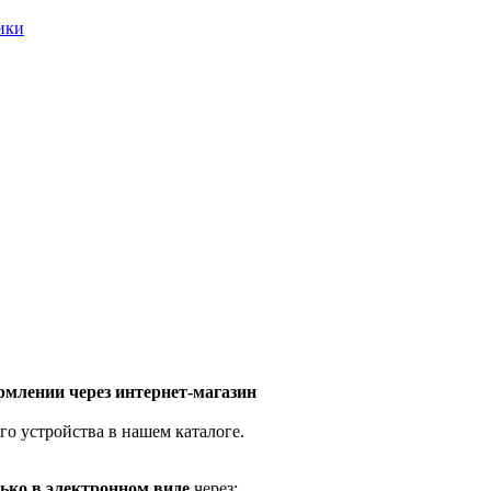
ники
млении через интернет-магазин
го устройства в нашем каталоге.
ько в электронном виде
через: