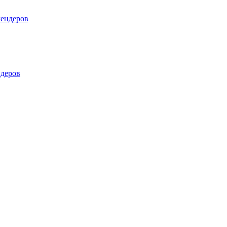
лендеров
деров