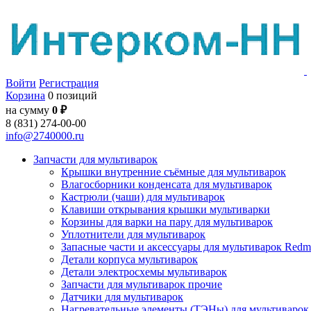
Войти
Регистрация
Корзина
0 позиций
на сумму
0 ₽
8 (831) 274-00-00
info@2740000.ru
Запчасти для мультиварок
Крышки внутренние съёмные для мультиварок
Влагосборники конденсата для мультиварок
Кастрюли (чаши) для мультиварок
Клавиши открывания крышки мультиварки
Корзины для варки на пару для мультиварок
Уплотнители для мультиварок
Запасные части и аксессуары для мультиварок Red
Детали корпуса мультиварок
Детали электросхемы мультиварок
Запчасти для мультиварок прочие
Датчики для мультиварок
Нагревательные элементы (ТЭНы) для мультиварок