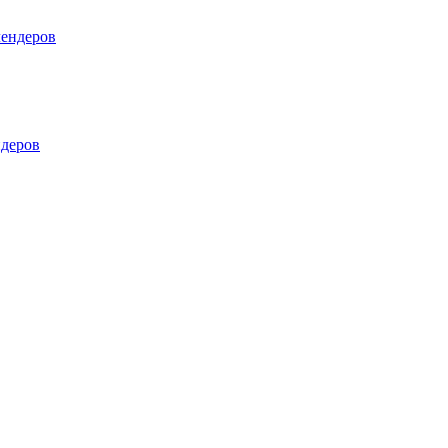
лендеров
деров