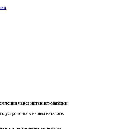
ники
млении через интернет-магазин
го устройства в нашем каталоге.
ько в электронном виде
через: