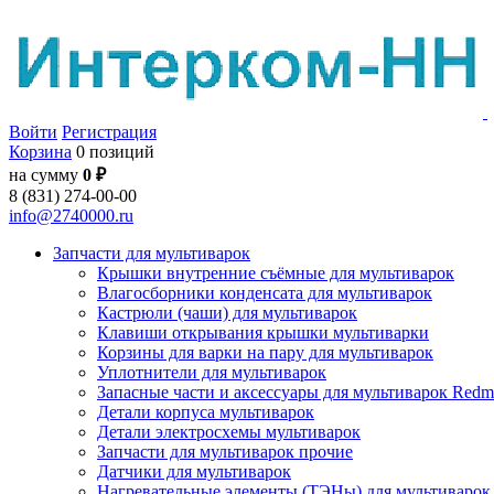
Войти
Регистрация
Корзина
0 позиций
на сумму
0 ₽
8 (831) 274-00-00
info@2740000.ru
Запчасти для мультиварок
Крышки внутренние съёмные для мультиварок
Влагосборники конденсата для мультиварок
Кастрюли (чаши) для мультиварок
Клавиши открывания крышки мультиварки
Корзины для варки на пару для мультиварок
Уплотнители для мультиварок
Запасные части и аксессуары для мультиварок Red
Детали корпуса мультиварок
Детали электросхемы мультиварок
Запчасти для мультиварок прочие
Датчики для мультиварок
Нагревательные элементы (ТЭНы) для мультиварок