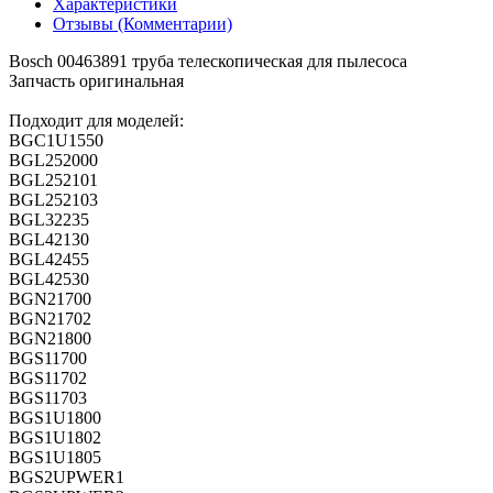
Характеристики
Отзывы (Комментарии)
Bosch 00463891 труба телескопическая для пылесоса
Запчасть оригинальная
Подходит для моделей:
BGC1U1550
BGL252000
BGL252101
BGL252103
BGL32235
BGL42130
BGL42455
BGL42530
BGN21700
BGN21702
BGN21800
BGS11700
BGS11702
BGS11703
BGS1U1800
BGS1U1802
BGS1U1805
BGS2UPWER1