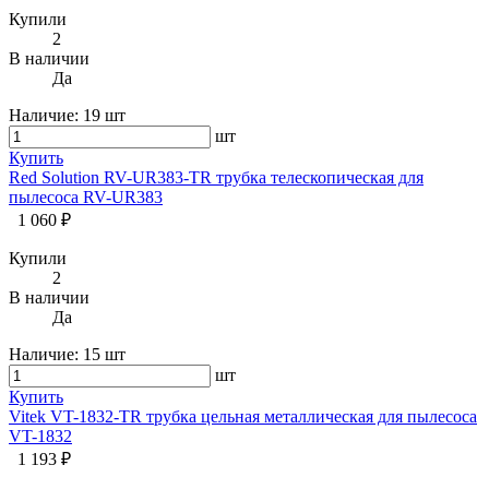
Купили
2
В наличии
Да
Наличие:
19 шт
шт
Купить
Red Solution RV-UR383-TR трубка телескопическая для
пылесоса RV-UR383
1 060 ₽
Купили
2
В наличии
Да
Наличие:
15 шт
шт
Купить
Vitek VT-1832-TR трубка цельная металлическая для пылесоса
VT-1832
1 193 ₽