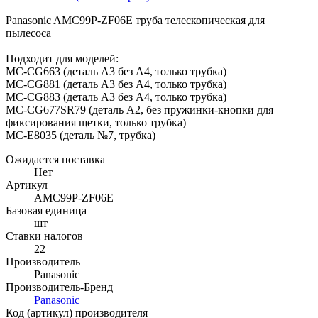
Panasonic AMC99P-ZF06E труба телескопическая для
пылесоса
Подходит для моделей:
MC-CG663 (деталь A3 без A4, только трубка)
MC-CG881 (деталь A3 без A4, только трубка)
MC-CG883 (деталь A3 без A4, только трубка)
MC-CG677SR79 (деталь A2, без пружинки-кнопки для
фиксирования щетки, только трубка)
MC-E8035 (деталь №7, трубка)
Ожидается поставка
Нет
Артикул
AMC99P-ZF06E
Базовая единица
шт
Ставки налогов
22
Производитель
Panasonic
Производитель-Бренд
Panasonic
Код (артикул) производителя