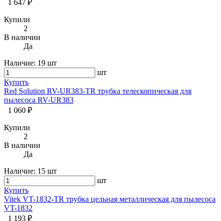
1 647 ₽
Купили
2
В наличии
Да
Наличие:
19 шт
шт
Купить
Red Solution RV-UR383-TR трубка телескопическая для
пылесоса RV-UR383
1 060 ₽
Купили
2
В наличии
Да
Наличие:
15 шт
шт
Купить
Vitek VT-1832-TR трубка цельная металлическая для пылесоса
VT-1832
1 193 ₽