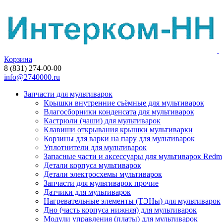
Корзина
8 (831) 274-00-00
info@2740000.ru
Запчасти для мультиварок
Крышки внутренние съёмные для мультиварок
Влагосборники конденсата для мультиварок
Кастрюли (чаши) для мультиварок
Клавиши открывания крышки мультиварки
Корзины для варки на пару для мультиварок
Уплотнители для мультиварок
Запасные части и аксессуары для мультиварок Red
Детали корпуса мультиварок
Детали электросхемы мультиварок
Запчасти для мультиварок прочие
Датчики для мультиварок
Нагревательные элементы (ТЭНы) для мультиварок
Дно (часть корпуса нижняя) для мультиварок
Модули управления (платы) для мультиварок