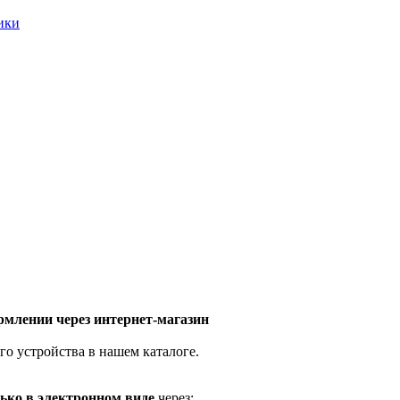
ники
млении через интернет-магазин
го устройства в нашем каталоге.
ько в электронном виде
через: