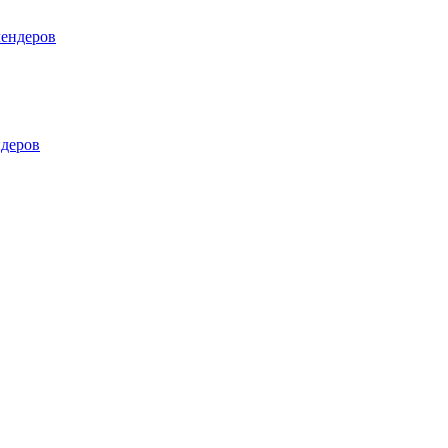
лендеров
деров