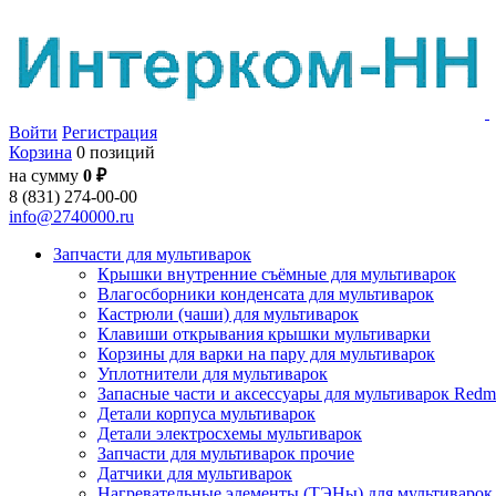
Войти
Регистрация
Корзина
0 позиций
на сумму
0 ₽
8 (831) 274-00-00
info@2740000.ru
Запчасти для мультиварок
Крышки внутренние съёмные для мультиварок
Влагосборники конденсата для мультиварок
Кастрюли (чаши) для мультиварок
Клавиши открывания крышки мультиварки
Корзины для варки на пару для мультиварок
Уплотнители для мультиварок
Запасные части и аксессуары для мультиварок Red
Детали корпуса мультиварок
Детали электросхемы мультиварок
Запчасти для мультиварок прочие
Датчики для мультиварок
Нагревательные элементы (ТЭНы) для мультиварок